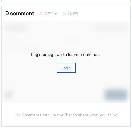
0 comment
文章作者
管理员
A
M
Comment！
Confirm Modification
Login or sign up to leave a comment
Login
Submit
No Comments Yet. Be the first to share what you think