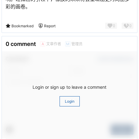
彩的画卷。
0
0
Bookmarked
Report
0 comment
文章作者
管理员
A
M
Comment！
Confirm Modification
Login or sign up to leave a comment
Login
Submit