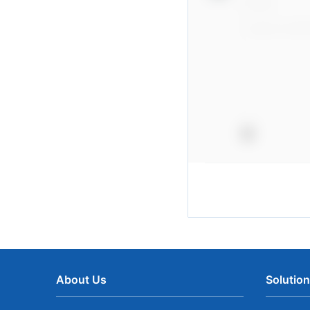
About Us
Solutio