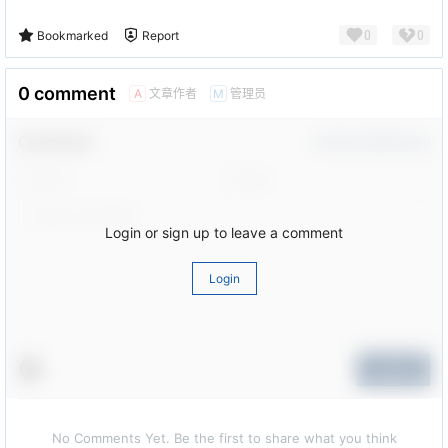
0
0
Bookmarked
Report
0 comment
文章作者
管理员
A
M
Comment！
Confirm Modification
Login or sign up to leave a comment
Login
Submit
No Comments Yet. Be the first to share what you think