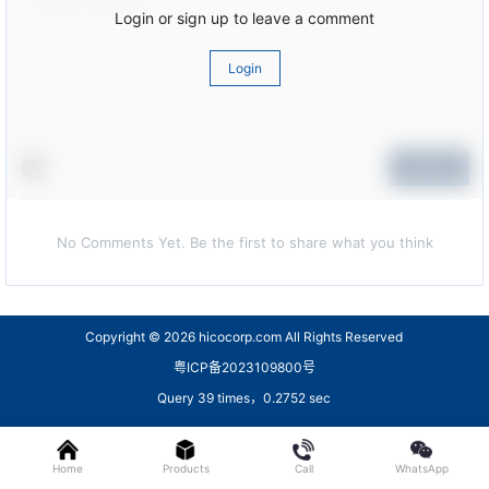
Login or sign up to leave a comment
Login
Submit
No Comments Yet. Be the first to share what you think
Copyright © 2026
hicocorp.com All Rights Reserved
粤ICP备2023109800号
Query 39 times，0.2752 sec
Home
Products
Call
WhatsApp