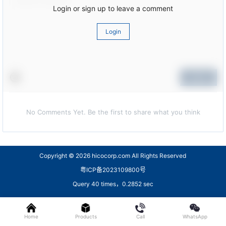
Login or sign up to leave a comment
Login
Submit
No Comments Yet. Be the first to share what you think
Copyright © 2026
hicocorp.com All Rights Reserved
粤ICP备2023109800号
Query 40 times，0.2852 sec
Home
Products
Call
WhatsApp