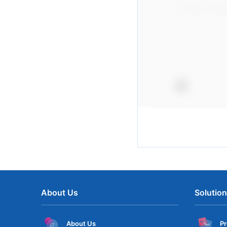
About Us
Solutio
About Us
P