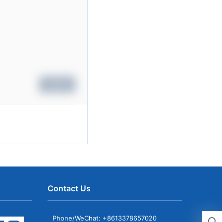
Submit
Contact Us
Phone/WeChat: +8613378657020