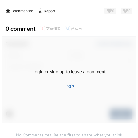
0
0
Bookmarked
Report
0 comment
文章作者
管理员
A
M
Comment！
Confirm Modification
Login or sign up to leave a comment
Login
Submit
No Comments Yet. Be the first to share what you think