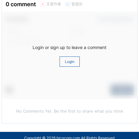
0 comment
文章作者
管理员
A
M
Comment！
Confirm Modification
Login or sign up to leave a comment
Login
Submit
No Comments Yet. Be the first to share what you think
Copyright © 2026
hicocorp.com All Rights Reserved