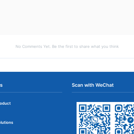
No Comments Yet. Be the first to share what you think
ns
Scan with WeChat
roduct
lutions