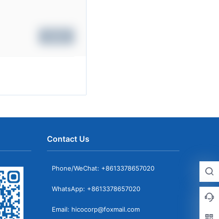
Submit
Contact Us
Phone/WeChat: +8613378657020
WhatsApp: +8613378657020
Email: hicocorp@foxmail.com