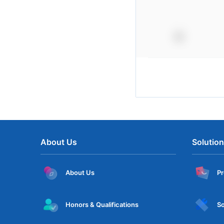
About Us
Solutio
About Us
P
Honors & Qualifications
So