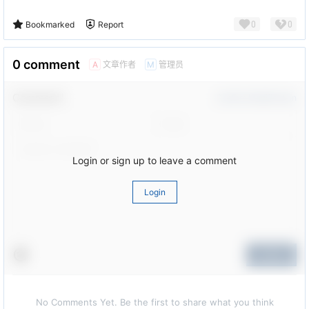
0
0
Bookmarked
Report
0 comment
文章作者
管理员
A
M
Comment！
Confirm Modification
Login or sign up to leave a comment
Login
Submit
No Comments Yet. Be the first to share what you think