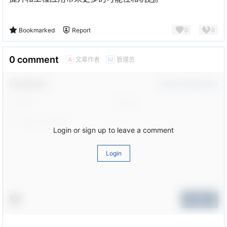
0
0
Bookmarked
Report
0 comment
文章作者
管理员
A
M
Comment！
Confirm Modification
Login or sign up to leave a comment
Login
Submit