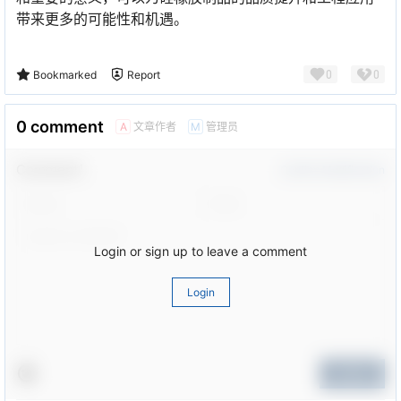
带来更多的可能性和机遇。
0
0
Bookmarked
Report
0 comment
文章作者
管理员
A
M
Comment！
Confirm Modification
Login or sign up to leave a comment
Login
Submit