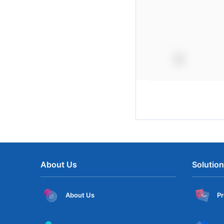
About Us
Solutio
About Us
P