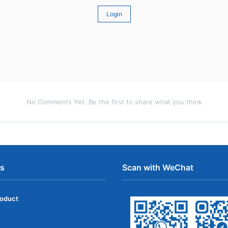
Login
No Comments Yet. Be the first to share what you think
ns
Scan with WeChat
roduct