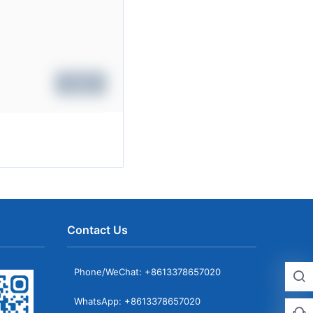
Submit
Contact Us
Phone/WeChat: +8613378657020
WhatsApp: +8613378657020