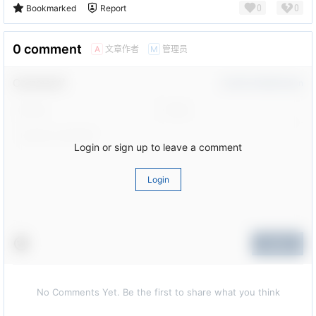
0
0
Bookmarked
Report
0 comment
文章作者
管理员
A
M
Comment！
Confirm Modification
Login or sign up to leave a comment
Login
Submit
No Comments Yet. Be the first to share what you think