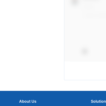
About Us
Solutio