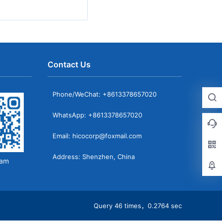
Contact Us
Phone/WeChat: +8613378657020
WhatsApp: +8613378657020
Email: hicocorp@foxmail.com
Address: Shenzhen, China
ram
Query 46 times，0.2764 sec