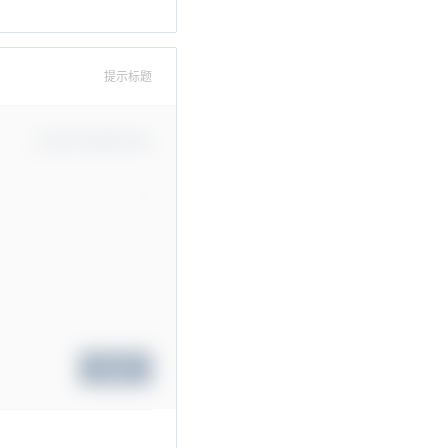
提示标题
Confirm Modification
Submit