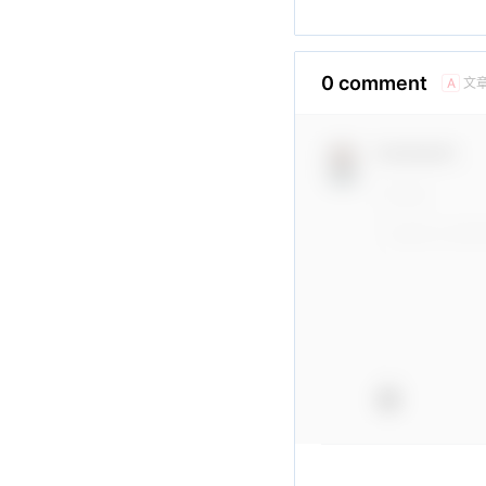
0 comment
文
A
Comment！