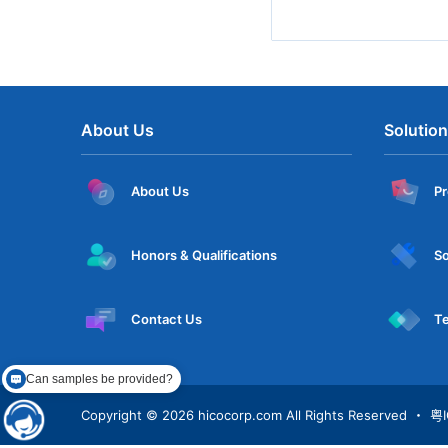
About Us
Solutio
About Us
P
Honors & Qualifications
So
Contact Us
Te
Can samples be provided?
Copyright © 2026
hicocorp.com All Rights Reserved
・
粤I