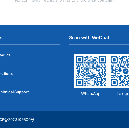
No Comments Yet. Be the first to share what you think
ns
Scan with WeChat
roduct
lutions
chnical Support
WhatsApp
Teleg
CP备2023109800号