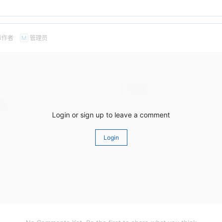
章作者
管理员
M
Login or sign up to leave a comment
Login