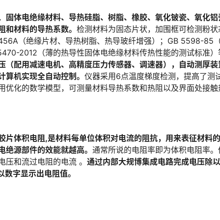
、固体电绝缘材料、导热硅脂、树脂、橡胶、氧化铍瓷、氧化铝
阻和材料的导热系数。
检测材料为固态片状，加围框可检测粉状
49456A（绝缘片材、导热树脂、热导玻纤增强）；GB 5598-
D5470-2012（薄的热导性固体电绝缘材料传热性能的测试标准
压（配用减速电机、高精度压力传感器、调速器），自动测厚装
计算机实现全自动控制。
仪器采用6点温度梯度检测，提高了测
用优化的数学模型，可测量材料导热系数和热阻以及界面处接触
胶片体积电阻,是材料每单位体积对电流的阻抗，用来表征材料
电绝源部件的效能就越高。
通常所说的电阻率即为体积电阻率。
电压和流过电阻的电流 。
通过内部大规博集成电路完成电压除
后以数字显示出电阻值。