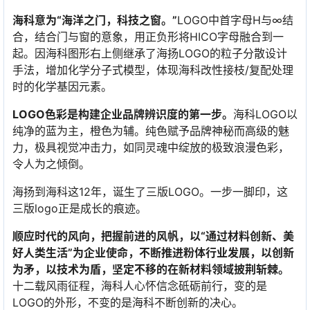
海科意为“海洋之门，科技之窗。”
LOGO中首字母H与∞结
合，结合门与窗的意象，用正负形将HICO字母融合到一
起。因海科图形右上侧继承了海扬LOGO的粒子分散设计
手法，增加化学分子式模型，体现海科改性接枝/复配处理
时的化学基因元素。
LOGO色彩是构建企业品牌辨识度的第一步。
海科LOGO以
纯净的蓝为主，橙色为辅。纯色赋予品牌神秘而高级的魅
力，极具视觉冲击力，如同灵魂中绽放的极致浪漫色彩，
令人为之倾倒。
海扬到海科这12年，诞生了三版LOGO。一步一脚印，这
三版logo正是成长的痕迹。
顺应时代的风向，把握前进的风帆，以“通过材料创新、美
好人类生活”为企业使命，不断推进粉体行业发展，以创新
为矛，以技术为盾，坚定不移的在新材料领域披荆斩棘。
十二载风雨征程，海科人心怀信念砥砺前行，变的是
LOGO的外形，不变的是海科不断创新的决心。