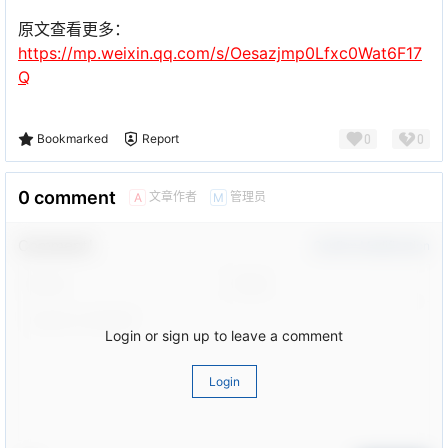
原文查看更多：
https://mp.weixin.qq.com/s/Oesazjmp0Lfxc0Wat6F17
Q
0
0
Bookmarked
Report
0 comment
文章作者
管理员
A
M
Comment！
Confirm Modification
Login or sign up to leave a comment
Login