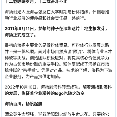
十二载峥嵘岁月，十二载奋斗不止
海扬创始人张海喜张总在大学时期与粉体结缘，怀揣着推
动行业发展的使命感和社会责任感一路前行。
2011年9月11日，梦想的种子在深圳这片土地生根发芽，
海扬正式成立了。
最初的海扬主要业务是做粉体贸易。可粉体行业发展之路
并不是一帆风顺。面对市场自然资源“限流”、粉体专业人才
稀缺等挑战，创始团队积极应对，将提高核心价值竞争力
作为占领市场份额的重要手段。粉体复配成了海扬在市场
稳住脚的“杀手锏”。凭借对产品、技术的了解，海扬为下游
企业服务，为产品提供附加值。
2022年10月10日，海扬到海科转型成功。
随着海扬到海科
的发展，象征着企业精神的logo也随之改变。
海纳百川，扬帆起航
蒲公英生命顽强，迎着骄阳烈火绽放生命之花。只要给它