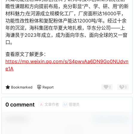
瞻性课题和方向提前布局，充分彰显“产、学、研、用”的新
材料魅力;在河源成立规模化工厂，厂房面积达16000平，
功能性改性粉体和复配粉体产能达12000吨/年。经过十余
年的沉淀，海科集团在华夏大地扎根，华东分公司——上
海谦艮于2023年成立，成为面向华东、面向全球的又一窗
口。
查看原文了解更多：
https://mp.weixin.qq.com/s/S4pwvAa6DN9Go0NUdvn
e1A
0
0
Bookmarked
Report
0 comment
文章作者
管理员
A
M
Comment！
Confirm Modification