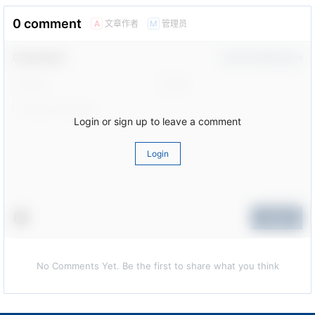
0 comment
文章作者
管理员
A
M
Comment！
Confirm Modification
Login or sign up to leave a comment
Login
Submit
No Comments Yet. Be the first to share what you think