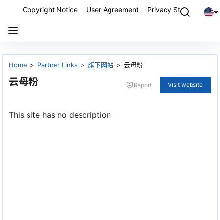
Copyright Notice
User Agreement
Privacy Statement
P
Home
>
Partner Links
>
旗下网站
>
云母粉
云母粉
Visit website
Report
This site has no description